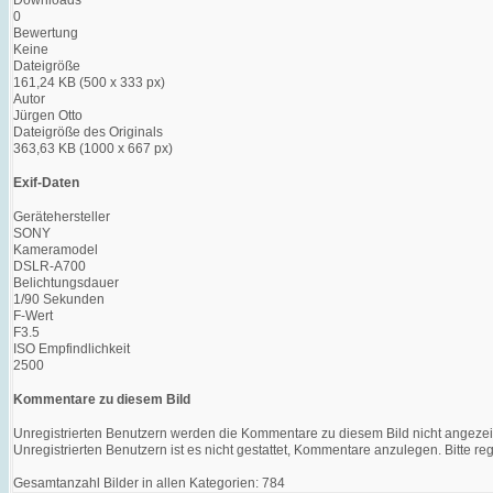
0
Bewertung
Keine
Dateigröße
161,24 KB (500 x 333 px)
Autor
Jürgen Otto
Dateigröße des Originals
363,63 KB (1000 x 667 px)
Exif-Daten
Gerätehersteller
SONY
Kameramodel
DSLR-A700
Belichtungsdauer
1/90 Sekunden
F-Wert
F3.5
ISO Empfindlichkeit
2500
Kommentare zu diesem Bild
Unregistrierten Benutzern werden die Kommentare zu diesem Bild nicht angezeigt. 
Unregistrierten Benutzern ist es nicht gestattet, Kommentare anzulegen. Bitte regi
Gesamtanzahl Bilder in allen Kategorien: 784