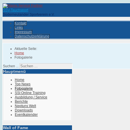
SSV-Tauchsport
Süderneulander Sportverein e.V.
Kontakt
Links
Impressum
Datenschutzerklärung
Aktuelle Seite:
Home
Fotogalerie
Suchen ...
Hauptmenü
Home
Top News
Fotogalerie
SSI Online Training
Ausbildung / Service
Berichte
Neptuns Welt
Downloads
Eventkalender
Wall of Fame