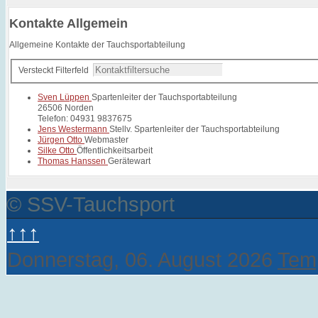
Kontakte Allgemein
Allgemeine Kontakte der Tauchsportabteilung
Versteckt
Filterfeld
Sven Lüppen
Spartenleiter der Tauchsportabteilung
26506 Norden
Telefon: 04931 9837675
Jens Westermann
Stellv. Spartenleiter der Tauchsportabteilung
Jürgen Otto
Webmaster
Silke Otto
Öffentlichkeitsarbeit
Thomas Hanssen
Gerätewart
© SSV-Tauchsport
↑↑↑
Donnerstag, 06. August 2026
Temp