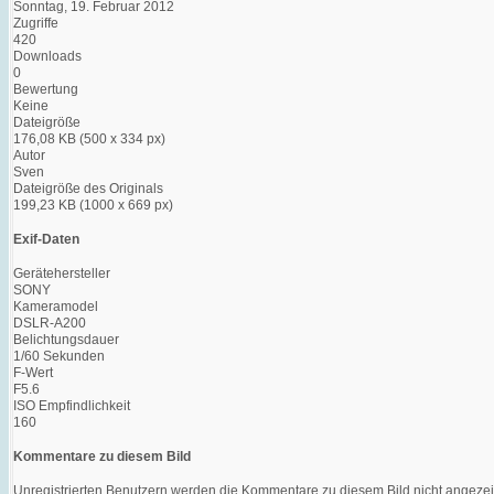
Sonntag, 19. Februar 2012
Zugriffe
420
Downloads
0
Bewertung
Keine
Dateigröße
176,08 KB (500 x 334 px)
Autor
Sven
Dateigröße des Originals
199,23 KB (1000 x 669 px)
Exif-Daten
Gerätehersteller
SONY
Kameramodel
DSLR-A200
Belichtungsdauer
1/60 Sekunden
F-Wert
F5.6
ISO Empfindlichkeit
160
Kommentare zu diesem Bild
Unregistrierten Benutzern werden die Kommentare zu diesem Bild nicht angezeigt. 