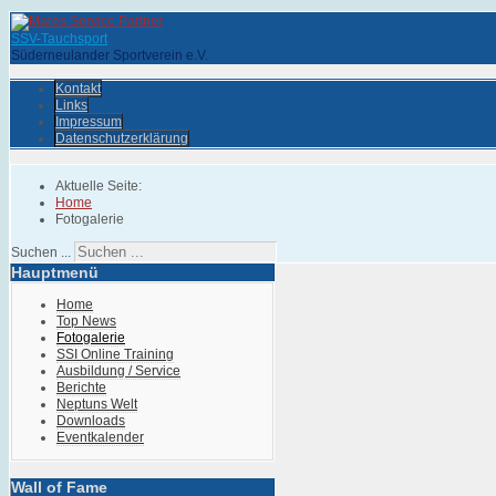
SSV-Tauchsport
Süderneulander Sportverein e.V.
Kontakt
Links
Impressum
Datenschutzerklärung
Aktuelle Seite:
Home
Fotogalerie
Suchen ...
Hauptmenü
Home
Top News
Fotogalerie
SSI Online Training
Ausbildung / Service
Berichte
Neptuns Welt
Downloads
Eventkalender
Wall of Fame